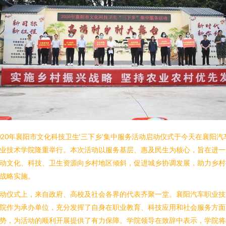
020年襄阳市文化科技卫生‘三下乡’集中服务活动启动仪式于今天在襄阳汽
业技术学院隆重举行。本次活动以服务基层、惠及民生为核心，旨在进一
动文化、科技、卫生资源向乡村地区倾斜，促进城乡协调发展，助力乡村
战略实施。
动仪式上，来自政府、高校及社会各界的代表齐聚一堂。襄阳汽车职业技
院作为承办单位，充分发挥了自身在职业教育、科技应用和社会服务方面
势，为活动的顺利开展提供了有力保障。学院领导在致辞中表示，学院将