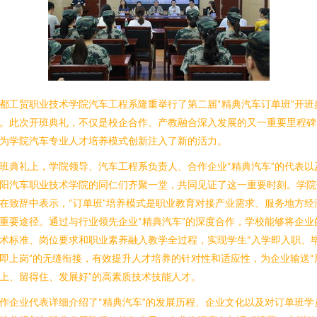
都工贸职业技术学院汽车工程系隆重举行了第二届“精典汽车订单班”开班
。此次开班典礼，不仅是校企合作、产教融合深入发展的又一重要里程碑
为学院汽车专业人才培养模式创新注入了新的活力。
班典礼上，学院领导、汽车工程系负责人、合作企业“精典汽车”的代表以
阳汽车职业技术学院的同仁们齐聚一堂，共同见证了这一重要时刻。学院
在致辞中表示，“订单班”培养模式是职业教育对接产业需求、服务地方经
重要途径。通过与行业领先企业“精典汽车”的深度合作，学校能够将企业
术标准、岗位要求和职业素养融入教学全过程，实现学生“入学即入职、
即上岗”的无缝衔接，有效提升人才培养的针对性和适应性，为企业输送“
上、留得住、发展好”的高素质技术技能人才。
作企业代表详细介绍了“精典汽车”的发展历程、企业文化以及对订单班学