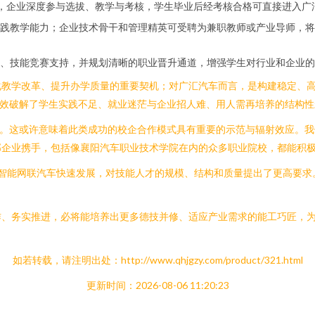
级，企业深度参与选拔、教学与考核，学生毕业后经考核合格可直接进入广
践教学能力；企业技术骨干和管理精英可受聘为兼职教师或产业导师，将
、技能竞赛支持，并规划清晰的职业晋升通道，增强学生对行业和企业的
化教学改革、提升办学质量的重要契机；对广汇汽车而言，是构建稳定、
有效破解了学生实践不足、就业迷茫与企业招人难、用人需再培养的结构性
”。这或许意味着此类成功的校企合作模式具有重要的示范与辐射效应。
部企业携手，包括像襄阳汽车职业技术学院在内的众多职业院校，都能积
车、智能网联汽车快速发展，对技能人才的规模、结构和质量提出了更高要
作、务实推进，必将能培养出更多德技并修、适应产业需求的能工巧匠，
如若转载，请注明出处：http://www.qhjgzy.com/product/321.html
更新时间：2026-08-06 11:20:23