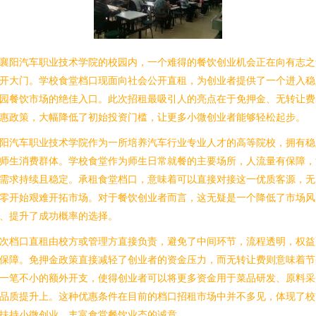
襄阳汽车职业技术学院的校园内，一个难得的餐饮创业机会正在向有志之
开大门。学校食堂档口现面向社会公开直租，为创业者提供了一个进入稳
园餐饮市场的绝佳入口。此次招租最吸引人的亮点在于免押金、无转让费
惠政策，大幅降低了初始投资门槛，让更多小微创业者能够轻松起步。
阳汽车职业技术学院作为一所培养汽车行业专业人才的高等院校，拥有稳
师生消费群体。学校食堂作为师生日常就餐的主要场所，人流量有保障，
需求持续且稳定。承租食堂档口，意味着可以直接对接这一优质客源，无
零开始艰难开拓市场。对于餐饮创业者而言，这无疑是一个降低了市场风
、提升了成功概率的选择。
次档口直租由校方或管理方直接负责，避免了中间环节，流程透明，权益
保障。免押金政策直接减轻了创业者的资金压力，而无转让费则意味着节
一笔不小的额外开支，使得创业者可以将更多资金用于菜品研发、原料采
品质提升上。这种优惠条件在目前的档口招租市场中并不多见，体现了校
扶持小微创业、丰富食堂餐饮业态的诚意。