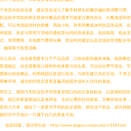
于有意向的创业者，建议首先深入了解学校师生的餐饮偏好和消费习惯。
职业技术学院的师生群体对餐品的需求可能更注重性价比、出餐速度和营
配。可以考虑提供特色快餐、风味小吃、营养简餐或休闲饮品等品类。在
承租前，务必与管理方详细沟通租赁合同的具体条款，包括租期、租金支
式、管理费用、水电燃气费用分摊、营业时间规定以及后续的管理配合等
，确保双方权责清晰。
功入驻后，创业者需要专注于产品品质、口味创新和服务体验。校园餐饮
客源稳定，但也需要靠口碑和特色来吸引回头客。可以结合季节变化、节
围推出特色餐品，利用校园社群进行宣传，与师生建立良好互动。干净卫
用餐环境、诚信的经营态度更是赢得校园市场长久信任的基础。
而言之，襄阳汽车职业技术学院食堂档口的此次直租机会，以其独特的区
势、稳定的客源基础以及免押金、无转让费的扶持政策，为餐饮创业者，
是初入行者，铺设了一条更为平坦的起步道路。抓住这个机会，或许就能
园经济中开创出一片属于自己的美食天地。
如若转载，请注明出处：http://www.qhjgzy.com/product/318.html