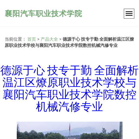
襄阳汽车职业技术学院
当前位置：
首页
>
产品大全
>
德源于心 技专于勤 全面解析温江区燎
原职业技术学校与襄阳汽车职业技术学院数控机械汽修专业
德源于心 技专于勤 全面解析
温江区燎原职业技术学校与
襄阳汽车职业技术学院数控
机械汽修专业