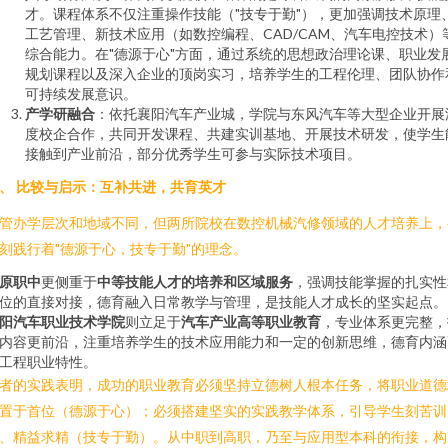
才。课程体系不仅注重操作技能（"技专于勤"），更加强调技术原理
工艺管理、新技术应用（如数控编程、CAD/CAM、汽车电控技术）
综合能力。在"德源于心"方面，通过系统的思想政治理论课、职业发
规划课程以及深入企业的顶岗实习，培养学生的工程伦理、团队协作
可持续发展意识。
产学研融合
：依托襄阳汽车产业城，学院与东风汽车等大型企业开展
度校企合作，共同开发课程、共建实训基地、开展技术研发，使学生
接触到产业前沿，部分优秀学生可参与实际技术项目。
、 比较与启示：互补共进，共育英才
管办学层次和地域不同，但两所院校在数控机械汽修领域的人才培养上，
刻践行着"德源于心，技专于勤"的理念。
原职中
更侧重于
中等技能人才的培养和区域服务
，强调技能掌握的扎实性
位的直接对接，德育融入日常教学与管理，是技能人才成长的坚实起点。
阳汽车职业技术学院
则立足于
汽车产业高等职业教育
，专业体系更完整，
内容更前沿，注重培养学生的技术应用能力和一定的创新思维，德育内涵
工程职业特性。
者的实践表明，成功的职业教育必须坚持立德树人根本任务，将职业道德
置于首位（德源于心）；必须搭建坚实的实践教学体系，引导学生刻苦训
、精益求精（技专于勤）。从中职到高职，乃至与应用型本科的衔接，构