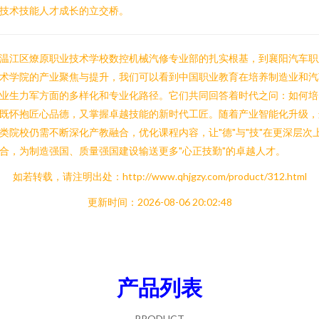
技术技能人才成长的立交桥。
温江区燎原职业技术学校数控机械汽修专业部的扎实根基，到襄阳汽车职
术学院的产业聚焦与提升，我们可以看到中国职业教育在培养制造业和汽
业生力军方面的多样化和专业化路径。它们共同回答着时代之问：如何培
既怀抱匠心品德，又掌握卓越技能的新时代工匠。随着产业智能化升级，
类院校仍需不断深化产教融合，优化课程内容，让"德"与"技"在更深层次
合，为制造强国、质量强国建设输送更多"心正技勤"的卓越人才。
如若转载，请注明出处：http://www.qhjgzy.com/product/312.html
更新时间：2026-08-06 20:02:48
产品列表
PRODUCT