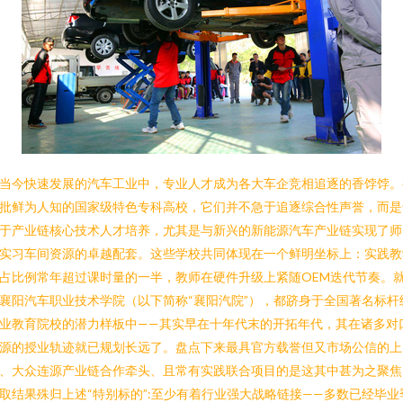
当今快速发展的汽车工业中，专业人才成为各大车企竞相追逐的香饽饽。
批鲜为人知的国家级特色专科高校，它们并不急于追逐综合性声誉，而是
于产业链核心技术人才培养，尤其是与新兴的新能源汽车产业链实现了师
实习车间资源的卓越配套。这些学校共同体现在一个鲜明坐标上：实践教
占比例常年超过课时量的一半，教师在硬件升级上紧随OEM迭代节奏。
襄阳汽车职业技术学院（以下简称“襄阳汽院”），都跻身于全国著名标杆
业教育院校的潜力样板中——其实早在十年代末的开拓年代，其在诸多对
源的授业轨迹就已规划长远了。盘点下来最具官方载誉但又市场公信的上
、大众连源产业链合作牵头、且常有实践联合项目的是这其中甚为之聚焦
取结果殊归上述“特别标的”:至少有着行业强大战略链接——多数已经毕业