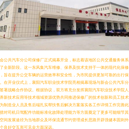
会公共汽车分公司保修厂正式揭幕开业，标志着该地区公共交通服务体系
了全新阶段。这一东风集汽车维修、保养及技术支持于一体的现代化保修
，旨在提升公交车辆的运营效率和安全性，为市民提供更加可靠的出行保
。在开业仪式上，襄阳汽车职业技术学院亮相揭幕现场与新会公共汽车分
签署战略合作协议。根据协议，双方将充分发挥襄阳汽车职业技术学院人
养新技术应用等技术领域资源优势共同推进保修厂的技术创新和员工技术
为制造业人员及售后端扎实帮扶售后解决方案落实各工作详情工作完善此
措对司机日驾配件功能标准化故障处理能力等方面奠定了更多可能细节其
空间发展途径为当地群众及环保流通节约管理成长思路开辟强健本固则外
个良好交互形可见全方面深远。