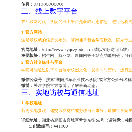
传真
：0710-XXXXXXX
二、线上数字平台
在互联网时代，学院的线上平台是获取动态信息、进行远程
1.
官方网站
这是最权威的信息发布源。官网通常包含学院概况、院系专
官网地址
：http://www.xyqczy.edu.cn（请以实际访问为准）
主要板块
：招生网、就业网、新闻网等子站点功能明确，可
2.
官方社交媒体与平台
学院可能通过以下平台展示校园文化、发布即时资讯、进行
微信公众号
：搜索“襄阳汽车职业技术学院”或官方公众号名
微博
：关注学院官方微博，了解最新动态。
三、实地访校与通信地址
1.
学校地址
若需实地参观、递交纸质材料或办理当面事务，请前往学院
详细地址
：湖北省襄阳市襄城区尹集东街66号（
请注意，校
邮政编码
：441000