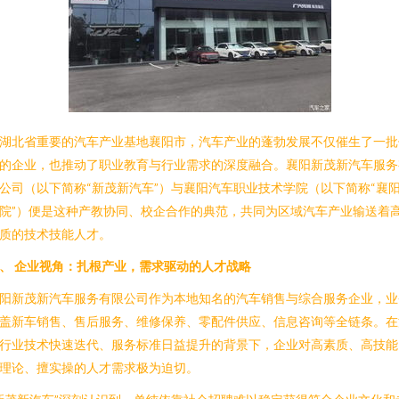
湖北省重要的汽车产业基地襄阳市，汽车产业的蓬勃发展不仅催生了一批
的企业，也推动了职业教育与行业需求的深度融合。襄阳新茂新汽车服务
公司（以下简称“新茂新汽车”）与襄阳汽车职业技术学院（以下简称“襄
院”）便是这种产教协同、校企合作的典范，共同为区域汽车产业输送着
质的技术技能人才。
、 企业视角：扎根产业，需求驱动的人才战略
阳新茂新汽车服务有限公司作为本地知名的汽车销售与综合服务企业，业
盖新车销售、售后服务、维修保养、零配件供应、信息咨询等全链条。在
行业技术快速迭代、服务标准日益提升的背景下，企业对高素质、高技能
理论、擅实操的人才需求极为迫切。