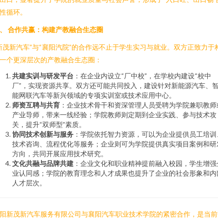
性循环。
、 合作共赢：构建产教融合生态圈
新茂新汽车”与“襄阳汽院”的合作远不止于学生实习与就业。双方正致力于
一个更深层次的产教融合生态圈：
共建实训与研发平台
：在企业内设立“厂中校”，在学校内建设“校中
厂”，实现资源共享。双方还可能共同投入，建设针对新能源汽车、
能网联汽车等新兴领域的专项实训室或技术应用中心。
师资互聘与共育
：企业技术骨干和资深管理人员受聘为学院兼职教师
产业导师，带来一线经验；学院教师则定期到企业实践、参与技术攻
关，提升“双师型”素质。
协同技术创新与服务
：学院依托智力资源，可以为企业提供员工培训
技术咨询、流程优化等服务；企业则可为学院提供真实项目案例和研
方向，共同开展应用技术研究。
文化共融与品牌共建
：企业文化和职业精神提前融入校园，学生增强
业认同感；学院的教育理念和人才成果也提升了企业的社会形象和内
人才层次。
阳新茂新汽车服务有限公司与襄阳汽车职业技术学院的紧密合作，是当前