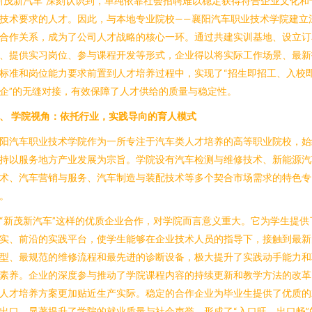
新茂新汽车”深刻认识到，单纯依靠社会招聘难以稳定获得符合企业文化和
技术要求的人才。因此，与本地专业院校——襄阳汽车职业技术学院建立
合作关系，成为了公司人才战略的核心一环。通过共建实训基地、设立订
、提供实习岗位、参与课程开发等形式，企业得以将实际工作场景、最新
标准和岗位能力要求前置到人才培养过程中，实现了“招生即招工、入校
企”的无缝对接，有效保障了人才供给的质量与稳定性。
、 学院视角：依托行业，实践导向的育人模式
阳汽车职业技术学院作为一所专注于汽车类人才培养的高等职业院校，始
持以服务地方产业发展为宗旨。学院设有汽车检测与维修技术、新能源汽
术、汽车营销与服务、汽车制造与装配技术等多个契合市场需求的特色专
。
“新茂新汽车”这样的优质企业合作，对学院而言意义重大。它为学生提供
实、前沿的实践平台，使学生能够在企业技术人员的指导下，接触到最新
型、最规范的维修流程和最先进的诊断设备，极大提升了实践动手能力和
素养。企业的深度参与推动了学院课程内容的持续更新和教学方法的改革
人才培养方案更加贴近生产实际。稳定的合作企业为毕业生提供了优质的
出口，显著提升了学院的就业质量与社会声誉，形成了“入口旺、出口畅”