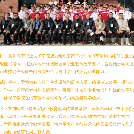
日，襄阳汽车职业技术学院成功组织了第二批1+X汽车运用与维修职业技
级证书考试。此次考试严格按照国家职业教育改革要求，旨在推进学历证
职业技能等级证书的深度融合，提升学生的综合职业能力。
试过程中，学院精心安排了考场设施和监考人员，确保考试公平、规范进
。学生们在理论考核和实操环节中展现了扎实的专业知识和熟练的动手能
，体现了学院在汽车运用与维修领域的高质量教学成果。
+X证书制度试点是国家职业教育改革的重要举措，襄阳汽车职业技术学院
参与单位，积极落实相关政策，通过此类考试帮助学生增强就业竞争力。
，学院将继续优化教学资源，培养更多符合行业需求的高素质技术技能人
，为区域经济发展贡献力量。